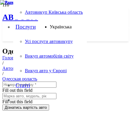
Русский
Автовикуп Київська область
АВТО100
Послуги
Українська
Усі послуги автовикупу
Одесская область
Викуп автомобілів світу
Головна
/
Автовикуп у містах
Викуп авто у Європі
/
Одесская область
Статті
Fill out this field
Fill out this field
Дізнатись вартість авто