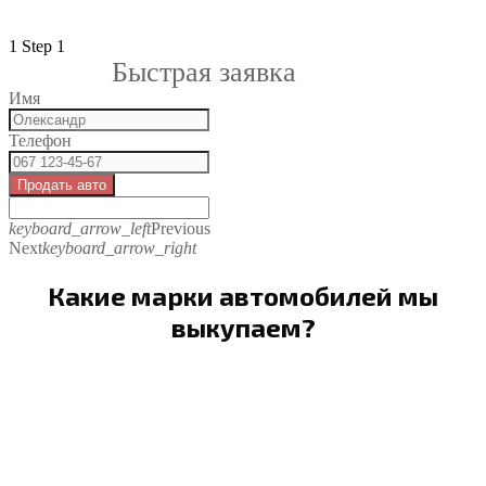
Обратитесь сейчас и получите максимально сумму
денег за свою машину.
1
Step 1
Быстрая заявка
Имя
Телефон
Продать авто
keyboard_arrow_left
Previous
Next
keyboard_arrow_right
Какие марки автомобилей мы
выкупаем?